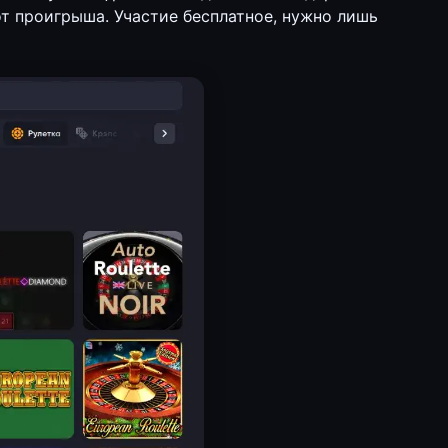
от проигрыша. Участие бесплатное, нужно лишь