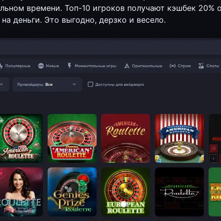
альном времени. Топ-10 игроков получают кэшбек 20% 
на деньги. Это выгодно, дерзко и весело.