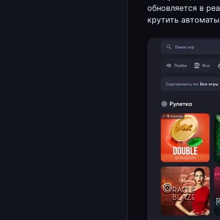
обновляется в ре
крутить автоматы 