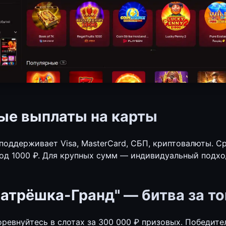
ые выплаты на карты
поддерживает Visa, MasterCard, СБП, криптовалюты. Ср
д 1000 ₽. Для крупных сумм — индивидуальный подход
атрёшка-Гранд" — битва за то
ревнуйтесь в слотах за 300 000 ₽ призовых. Победите