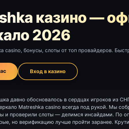
shka казино — о
кало 2026
а casino, бонусы, слоты от топ провайдеров. Быст
час
Вход в казино
шка давно обосновалось в сердцах игроков из СНГ
еркало Matreshka casino всегда под рукой. Мы со
сы и проверили слоты — делимся инсайдами. По оп
рые, но верификацию лучше пройти заранее. Крути