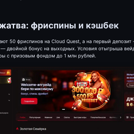
 жатва: фриспины и кэшбек
ают 50 фриспинов на Cloud Quest, а на первый депози
— двойной бонус на выходных. Условия отыгрыша вейд
ры с призовым фондом до 1 млн рублей.