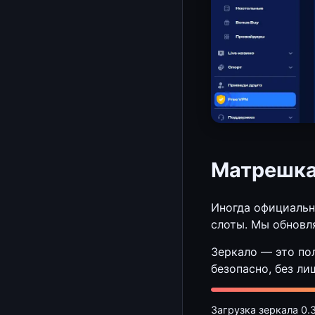
Матрешка 
Иногда официальн
слоты. Мы обновл
Зеркало — это пол
безопасно, без л
Загрузка зеркала 0.