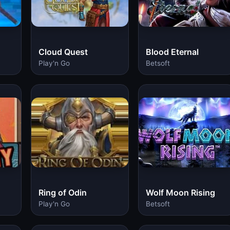
Cloud Quest
Blood Eternal
Play'n Go
Betsoft
Ring of Odin
Wolf Moon Rising
Play'n Go
Betsoft