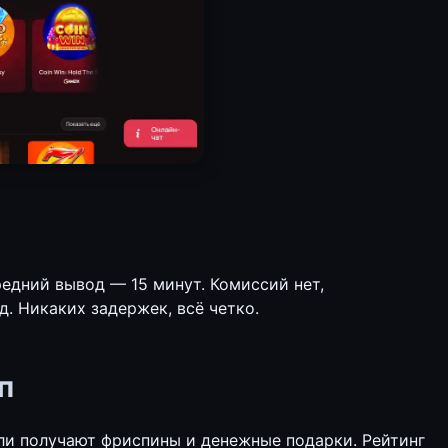
едний вывод — 15 минут. Комиссий нет,
. Никаких задержек, всё четко.
п
ли получают фриспины и денежные подарки. Рейтинг