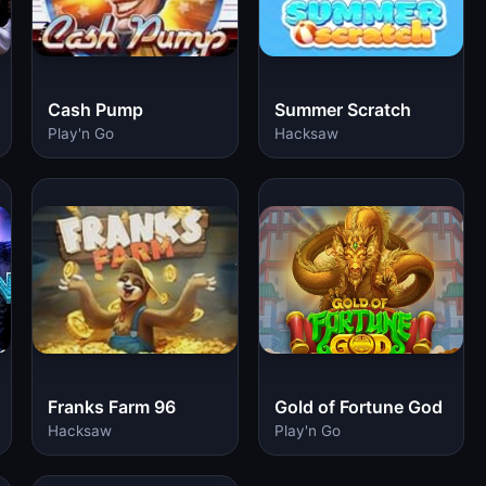
Cash Pump
Summer Scratch
Play'n Go
Hacksaw
Franks Farm 96
Gold of Fortune God
Hacksaw
Play'n Go